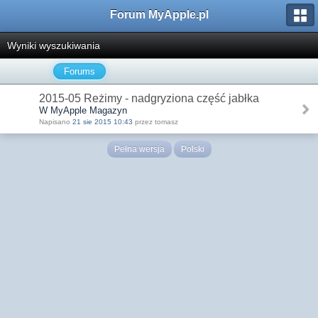
Forum MyApple.pl
Wyniki wyszukiwania
Forums
2015-05 Reżimy - nadgryziona część jabłka
W MyApple Magazyn
Napisano
21 sie 2015 10:43
przez tomasz
Pełna wersja
Polski