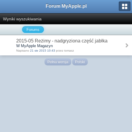
Forum MyApple.pl
Wyniki wyszukiwania
Forums
2015-05 Reżimy - nadgryziona część jabłka
W MyApple Magazyn
Napisano
21 sie 2015 10:43
przez tomasz
Pełna wersja
Polski