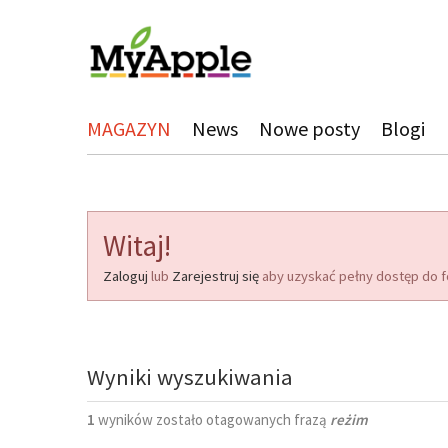
MAGAZYN
News
Nowe posty
Blogi
Witaj!
Zaloguj
lub
Zarejestruj się
aby uzyskać pełny dostęp do f
Wyniki wyszukiwania
1
wyników zostało otagowanych frazą
reżim