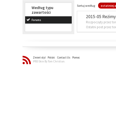
Sortuj według
ostatniej a
Według typu
zawartości
2015-05 Reżimy 
Forums
Rozpoczęty przez to
Ostatni post przez t
Zmień styl
Polski
Contact Us
Pomoc
IPB3 Skin By Tom Christian.