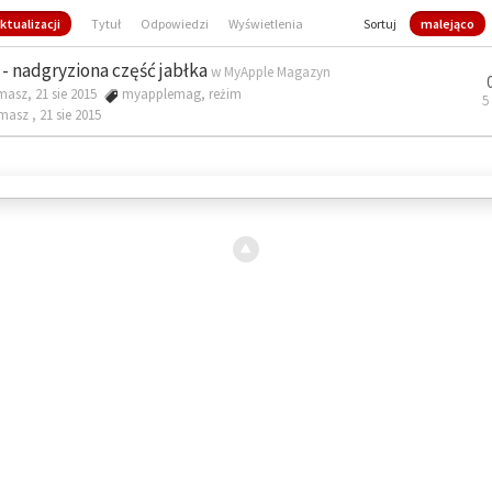
ktualizacji
Tytuł
Odpowiedzi
Wyświetlenia
Sortuj
malejąco
- nadgryziona część jabłka
w
MyApple Magazyn
masz, 21 sie 2015
myapplemag
,
reżim
5
omasz ,
21 sie 2015