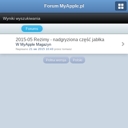
Forum MyApple.pl
Wyniki wyszukiwania
Forums
2015-05 Reżimy - nadgryziona część jabłka
W MyApple Magazyn
Napisano
21 sie 2015 10:43
przez tomasz
Pełna wersja
Polski