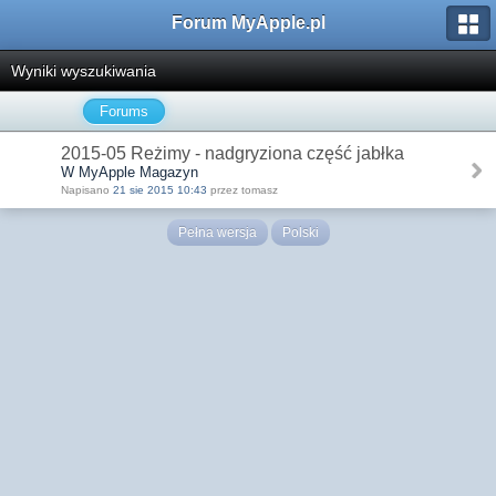
Forum MyApple.pl
Wyniki wyszukiwania
Forums
2015-05 Reżimy - nadgryziona część jabłka
W MyApple Magazyn
Napisano
21 sie 2015 10:43
przez tomasz
Pełna wersja
Polski