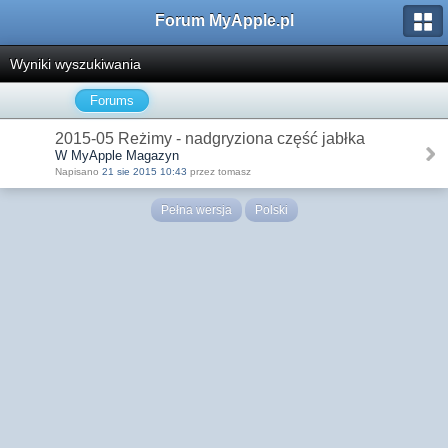
Forum MyApple.pl
Wyniki wyszukiwania
Forums
2015-05 Reżimy - nadgryziona część jabłka
W MyApple Magazyn
Napisano
21 sie 2015 10:43
przez tomasz
Pełna wersja
Polski