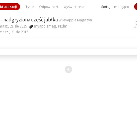
ktualizacji
Tytuł
Odpowiedzi
Wyświetlenia
Sortuj
malejąco
- nadgryziona część jabłka
w
MyApple Magazyn
masz, 21 sie 2015
myapplemag
,
reżim
5
omasz ,
21 sie 2015