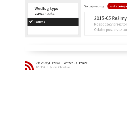
Sortuj według
ostatniej a
Według typu
zawartości
2015-05 Reżimy 
Forums
Rozpoczęty przez to
Ostatni post przez t
Zmień styl
Polski
Contact Us
Pomoc
IPB3 Skin By Tom Christian.