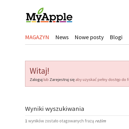
MAGAZYN
News
Nowe posty
Blogi
Witaj!
Zaloguj
lub
Zarejestruj się
aby uzyskać pełny dostęp do f
Wyniki wyszukiwania
1
wyników zostało otagowanych frazą
reżim