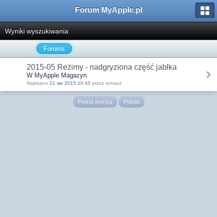
Forum MyApple.pl
Wyniki wyszukiwania
Forums
2015-05 Reżimy - nadgryziona część jabłka
W MyApple Magazyn
Napisano
21 sie 2015 10:43
przez tomasz
Pełna wersja
Polski