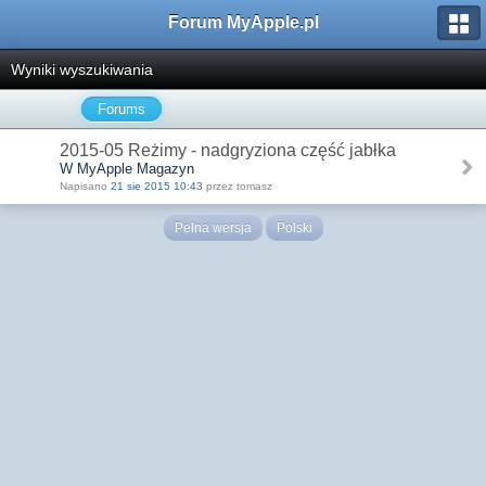
Forum MyApple.pl
Wyniki wyszukiwania
Forums
2015-05 Reżimy - nadgryziona część jabłka
W MyApple Magazyn
Napisano
21 sie 2015 10:43
przez tomasz
Pełna wersja
Polski