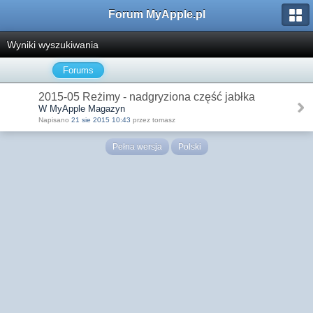
Forum MyApple.pl
Wyniki wyszukiwania
Forums
2015-05 Reżimy - nadgryziona część jabłka
W MyApple Magazyn
Napisano
21 sie 2015 10:43
przez tomasz
Pełna wersja
Polski