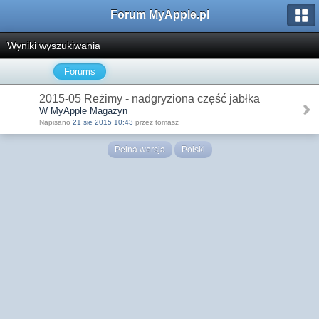
Forum MyApple.pl
Wyniki wyszukiwania
Forums
2015-05 Reżimy - nadgryziona część jabłka
W MyApple Magazyn
Napisano
21 sie 2015 10:43
przez tomasz
Pełna wersja
Polski