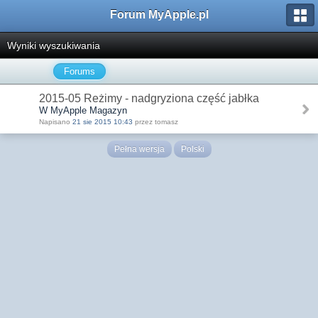
Forum MyApple.pl
Wyniki wyszukiwania
Forums
2015-05 Reżimy - nadgryziona część jabłka
W MyApple Magazyn
Napisano
21 sie 2015 10:43
przez tomasz
Pełna wersja
Polski