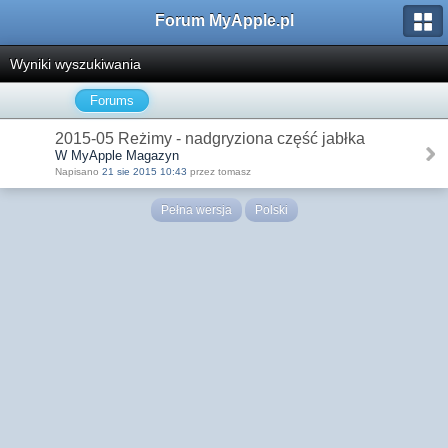
Forum MyApple.pl
Wyniki wyszukiwania
Forums
2015-05 Reżimy - nadgryziona część jabłka
W MyApple Magazyn
Napisano
21 sie 2015 10:43
przez tomasz
Pełna wersja
Polski