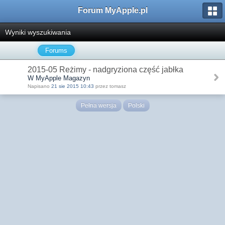
Forum MyApple.pl
Wyniki wyszukiwania
Forums
2015-05 Reżimy - nadgryziona część jabłka
W MyApple Magazyn
Napisano
21 sie 2015 10:43
przez tomasz
Pełna wersja
Polski