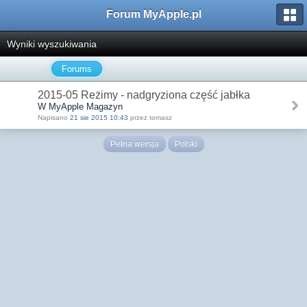
Forum MyApple.pl
Wyniki wyszukiwania
Forums
2015-05 Reżimy - nadgryziona część jabłka
W MyApple Magazyn
Napisano
21 sie 2015 10:43
przez tomasz
Pełna wersja
Polski