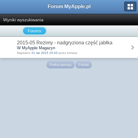
Forum MyApple.pl
Wyniki wyszukiwania
Forums
2015-05 Reżimy - nadgryziona część jabłka
W MyApple Magazyn
Napisano
21 sie 2015 10:43
przez tomasz
Pełna wersja
Polski