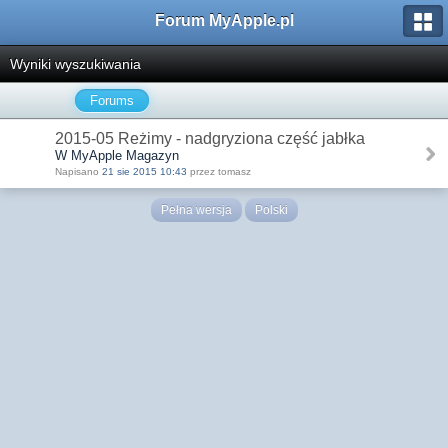
Forum MyApple.pl
Wyniki wyszukiwania
Forums
2015-05 Reżimy - nadgryziona część jabłka
W MyApple Magazyn
Napisano
21 sie 2015 10:43
przez tomasz
Pełna wersja
Polski