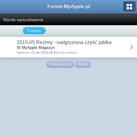
Forum MyApple.pl
Wyniki wyszukiwania
Forums
2015-05 Reżimy - nadgryziona część jabłka
W MyApple Magazyn
Napisano
21 sie 2015 10:43
przez tomasz
Pełna wersja
Polski