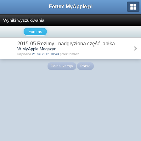
Forum MyApple.pl
Wyniki wyszukiwania
Forums
2015-05 Reżimy - nadgryziona część jabłka
W MyApple Magazyn
Napisano
21 sie 2015 10:43
przez tomasz
Pełna wersja
Polski