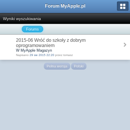
Forum MyApple.pl
Wyniki wyszukiwania
Forums
2015-06 Wróć do szkoły z dobrym
oprogramowaniem
W MyApple Magazyn
Napisano
29 sie 2015 22:20
przez tomasz
Pełna wersja
Polski