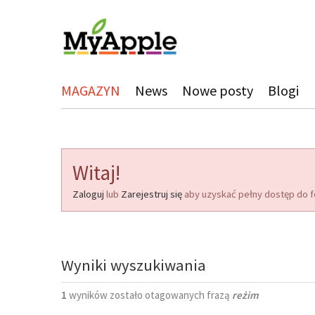
MAGAZYN
News
Nowe posty
Blogi
Witaj!
Zaloguj
lub
Zarejestruj się
aby uzyskać pełny dostęp do f
Wyniki wyszukiwania
1
wyników zostało otagowanych frazą
reżim