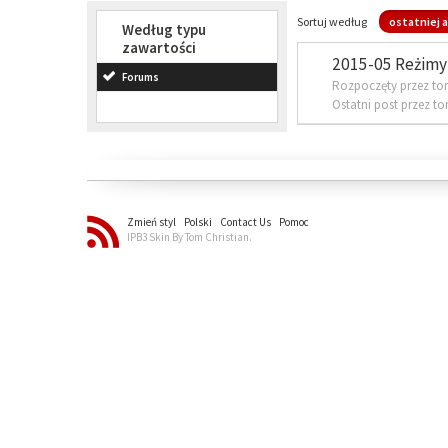
Sortuj według
ostatniej a
Według typu
zawartości
2015-05 Reżimy 
Forums
Rozpoczęty przez to
Ostatni post przez t
Zmień styl
Polski
Contact Us
Pomoc
IPB3 Skin By Tom Christian.