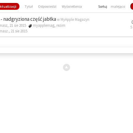
ktualizacji
Tytuł
Odpowiedzi
Wyświetlenia
Sortuj
malejąco
- nadgryziona część jabłka
w
MyApple Magazyn
masz, 21 sie 2015
myapplemag
,
reżim
5
omasz ,
21 sie 2015