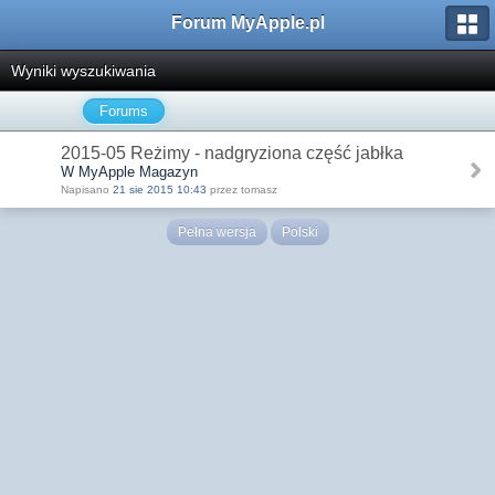
Forum MyApple.pl
Wyniki wyszukiwania
Forums
2015-05 Reżimy - nadgryziona część jabłka
W MyApple Magazyn
Napisano
21 sie 2015 10:43
przez tomasz
Pełna wersja
Polski