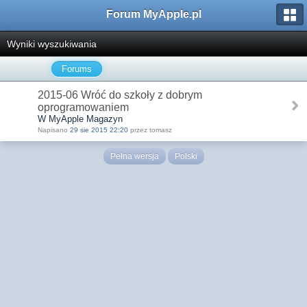
Forum MyApple.pl
Wyniki wyszukiwania
Forums
2015-06 Wróć do szkoły z dobrym
oprogramowaniem
W MyApple Magazyn
Napisano
29 sie 2015 22:20
przez tomasz
Pełna wersja
Polski