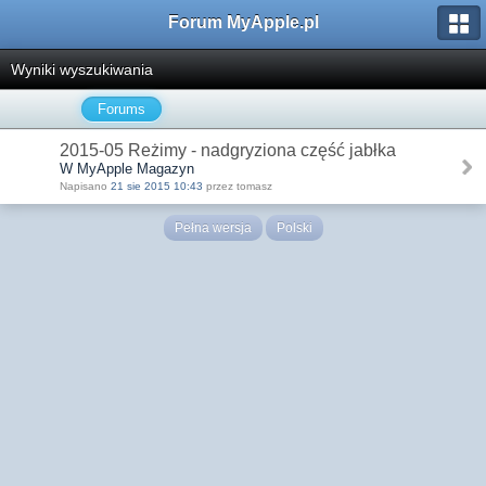
Forum MyApple.pl
Wyniki wyszukiwania
Forums
2015-05 Reżimy - nadgryziona część jabłka
W MyApple Magazyn
Napisano
21 sie 2015 10:43
przez tomasz
Pełna wersja
Polski