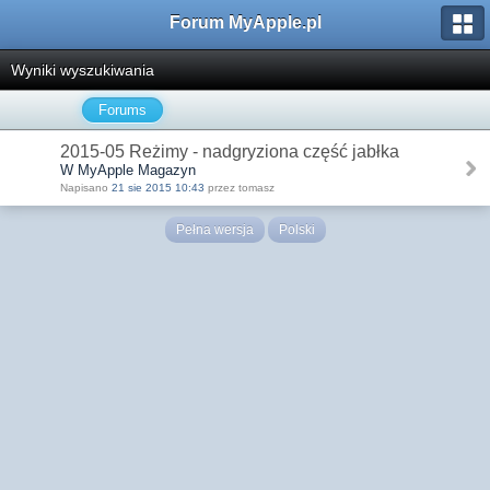
Forum MyApple.pl
Wyniki wyszukiwania
Forums
2015-05 Reżimy - nadgryziona część jabłka
W MyApple Magazyn
Napisano
21 sie 2015 10:43
przez tomasz
Pełna wersja
Polski