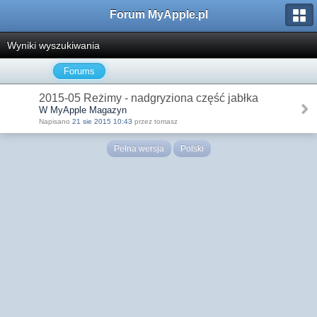
Forum MyApple.pl
Wyniki wyszukiwania
Forums
2015-05 Reżimy - nadgryziona część jabłka
W MyApple Magazyn
Napisano
21 sie 2015 10:43
przez tomasz
Pełna wersja
Polski