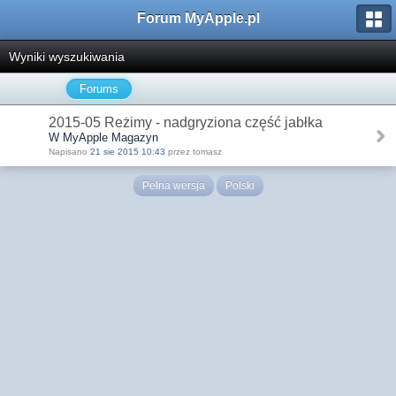
Forum MyApple.pl
Wyniki wyszukiwania
Forums
2015-05 Reżimy - nadgryziona część jabłka
W MyApple Magazyn
Napisano
21 sie 2015 10:43
przez tomasz
Pełna wersja
Polski