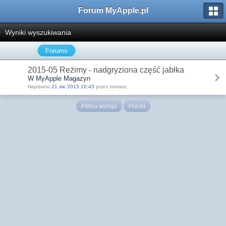
Forum MyApple.pl
Wyniki wyszukiwania
Forums
2015-05 Reżimy - nadgryziona część jabłka
W MyApple Magazyn
Napisano
21 sie 2015 10:43
przez tomasz
Pełna wersja
Polski