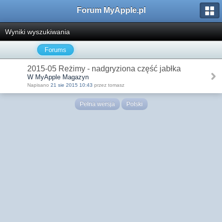
Forum MyApple.pl
Wyniki wyszukiwania
Forums
2015-05 Reżimy - nadgryziona część jabłka
W MyApple Magazyn
Napisano
21 sie 2015 10:43
przez tomasz
Pełna wersja
Polski