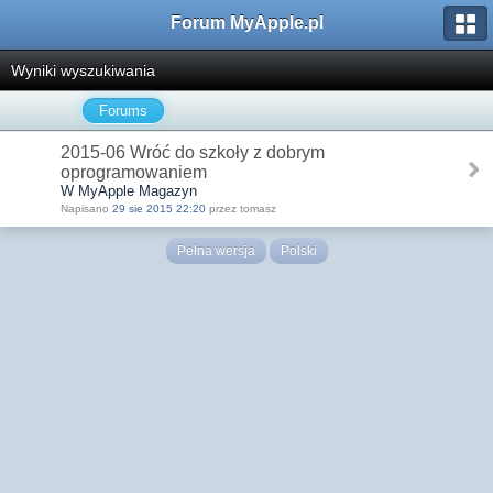
Forum MyApple.pl
Wyniki wyszukiwania
Forums
2015-06 Wróć do szkoły z dobrym
oprogramowaniem
W MyApple Magazyn
Napisano
29 sie 2015 22:20
przez tomasz
Pełna wersja
Polski