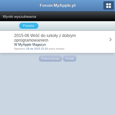
Forum MyApple.pl
Wyniki wyszukiwania
Forums
2015-06 Wróć do szkoły z dobrym
oprogramowaniem
W MyApple Magazyn
Napisano
29 sie 2015 22:20
przez tomasz
Pełna wersja
Polski