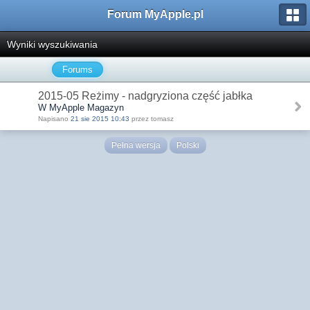
Forum MyApple.pl
Wyniki wyszukiwania
Forums
2015-05 Reżimy - nadgryziona część jabłka
W MyApple Magazyn
Napisano
21 sie 2015 10:43
przez tomasz
Pełna wersja
Polski