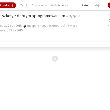
ktualizacji
Tytuł
Odpowiedzi
Wyświetlenia
Sortuj
malejąco
o szkoły z dobrym oprogramowaniem
w
MyApple
12
masz, 29 sie 2015
myapplemag
,
backtoschool
i 4 więcej
omasz ,
29 sie 2015