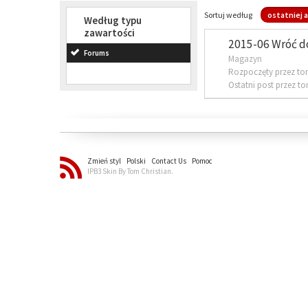
Sortuj według
ostatniej a
Według typu
zawartości
2015-06 Wróć d
Forums
Magazyn
Rozpoczęty przez to
Ostatni post przez t
Zmień styl
Polski
Contact Us
Pomoc
IPB3 Skin By Tom Christian.