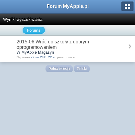
Forum MyApple.pl
Wyniki wyszukiwania
Forums
2015-06 Wróć do szkoły z dobrym
oprogramowaniem
W MyApple Magazyn
Napisano
29 sie 2015 22:20
przez tomasz
Pełna wersja
Polski