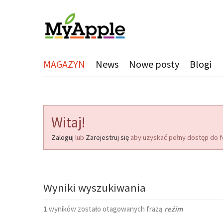
MAGAZYN
News
Nowe posty
Blogi
Witaj!
Zaloguj
lub
Zarejestruj się
aby uzyskać pełny dostęp do f
Wyniki wyszukiwania
1
wyników zostało otagowanych frazą
reżim