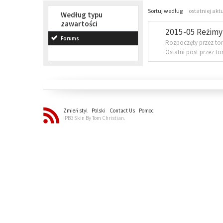
Sortuj według
ostatniej akt
Według typu
zawartości
2015-05 Reżimy 
Forums
Rozpoczęty przez to
Ostatni post przez t
Zmień styl
Polski
Contact Us
Pomoc
IPB3 Skin By Tom Christian.