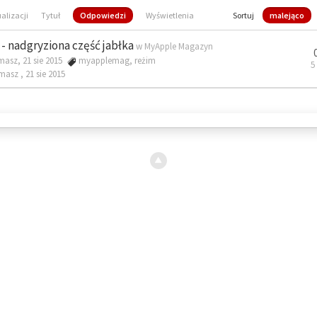
ualizacji
Tytuł
Odpowiedzi
Wyświetlenia
Sortuj
malejąco
- nadgryziona część jabłka
w
MyApple Magazyn
masz, 21 sie 2015
myapplemag
,
reżim
5
omasz ,
21 sie 2015