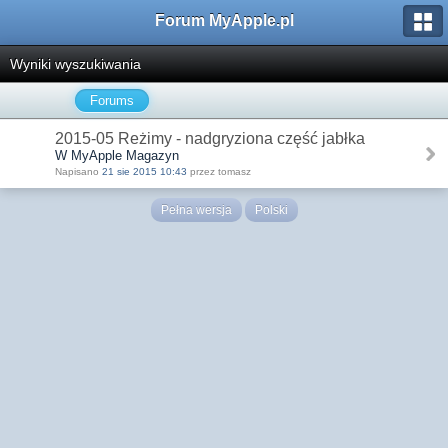
Forum MyApple.pl
Wyniki wyszukiwania
Forums
2015-05 Reżimy - nadgryziona część jabłka
W MyApple Magazyn
Napisano
21 sie 2015 10:43
przez tomasz
Pełna wersja
Polski