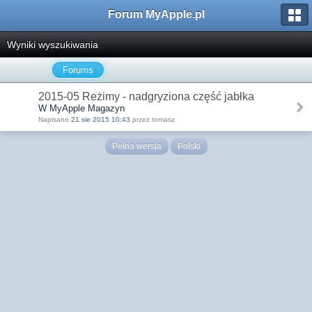
Forum MyApple.pl
Wyniki wyszukiwania
Forums
2015-05 Reżimy - nadgryziona część jabłka
W MyApple Magazyn
Napisano
21 sie 2015 10:43
przez tomasz
Pełna wersja
Polski