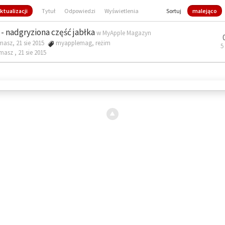
ktualizacji
Tytuł
Odpowiedzi
Wyświetlenia
Sortuj
malejąco
- nadgryziona część jabłka
w
MyApple Magazyn
masz, 21 sie 2015
myapplemag
,
reżim
5
omasz ,
21 sie 2015