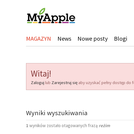
MAGAZYN
News
Nowe posty
Blogi
Witaj!
Zaloguj
lub
Zarejestruj się
aby uzyskać pełny dostęp do f
Wyniki wyszukiwania
1
wyników zostało otagowanych frazą
reżim