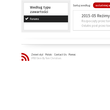
Sortuj według
ostatniej a
Według typu
zawartości
2015-05 Reżimy 
Forums
Rozpoczęty przez to
Ostatni post przez t
Zmień styl
Polski
Contact Us
Pomoc
IPB3 Skin By Tom Christian.