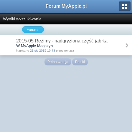
Forum MyApple.pl
Wyniki wyszukiwania
Forums
2015-05 Reżimy - nadgryziona część jabłka
W MyApple Magazyn
Napisano
21 sie 2015 10:43
przez tomasz
Pełna wersja
Polski