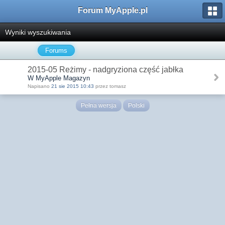
Forum MyApple.pl
Wyniki wyszukiwania
Forums
2015-05 Reżimy - nadgryziona część jabłka
W MyApple Magazyn
Napisano
21 sie 2015 10:43
przez tomasz
Pełna wersja
Polski