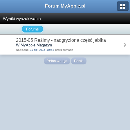
Forum MyApple.pl
Wyniki wyszukiwania
Forums
2015-05 Reżimy - nadgryziona część jabłka
W MyApple Magazyn
Napisano
21 sie 2015 10:43
przez tomasz
Pełna wersja
Polski