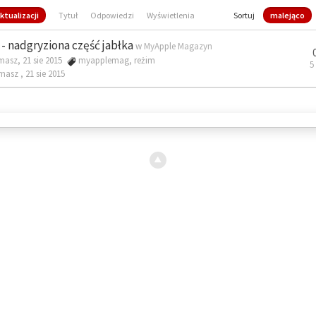
ktualizacji
Tytuł
Odpowiedzi
Wyświetlenia
Sortuj
malejąco
- nadgryziona część jabłka
w
MyApple Magazyn
masz, 21 sie 2015
myapplemag
,
reżim
5
omasz ,
21 sie 2015