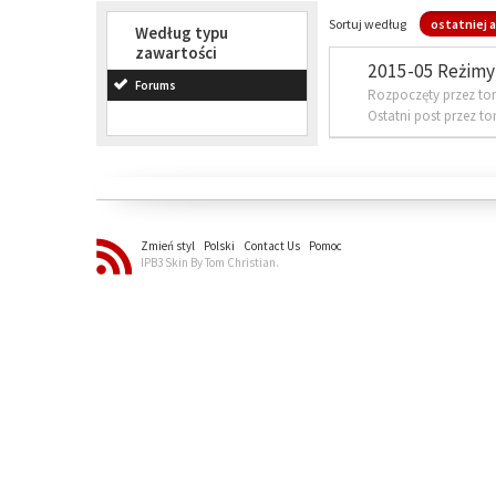
Sortuj według
ostatniej a
Według typu
zawartości
2015-05 Reżimy 
Forums
Rozpoczęty przez to
Ostatni post przez t
Zmień styl
Polski
Contact Us
Pomoc
IPB3 Skin By Tom Christian.