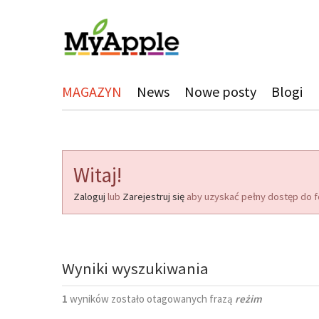
MAGAZYN
News
Nowe posty
Blogi
Witaj!
Zaloguj
lub
Zarejestruj się
aby uzyskać pełny dostęp do f
Wyniki wyszukiwania
1
wyników zostało otagowanych frazą
reżim