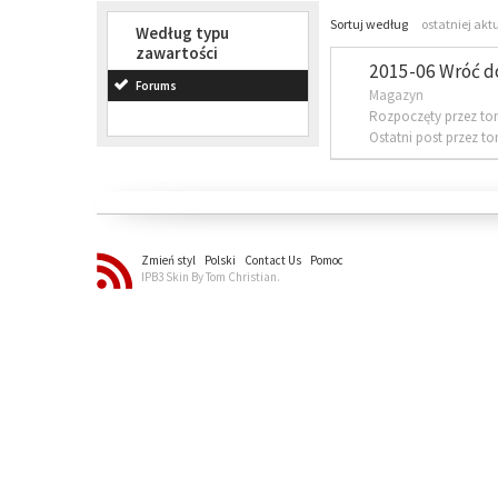
Sortuj według
ostatniej akt
Według typu
zawartości
2015-06 Wróć d
Forums
Magazyn
Rozpoczęty przez to
Ostatni post przez t
Zmień styl
Polski
Contact Us
Pomoc
IPB3 Skin By Tom Christian.