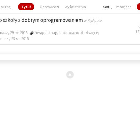
ualizacji
Tytuł
Odpowiedzi
Wyświetlenia
Sortuj
malejąco
o szkoły z dobrym oprogramowaniem
w
MyApple
12
masz, 29 sie 2015
myapplemag
,
backtoschool
i 4 więcej
omasz ,
29 sie 2015