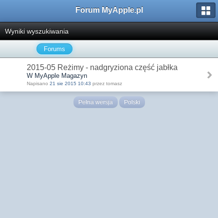
Forum MyApple.pl
Wyniki wyszukiwania
Forums
2015-05 Reżimy - nadgryziona część jabłka
W MyApple Magazyn
Napisano
21 sie 2015 10:43
przez tomasz
Pełna wersja
Polski