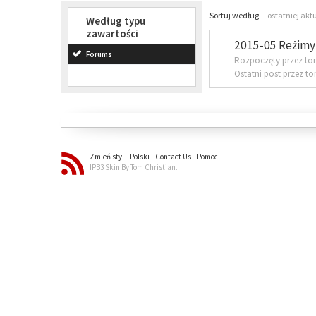
Sortuj według
ostatniej akt
Według typu
zawartości
2015-05 Reżimy 
Forums
Rozpoczęty przez to
Ostatni post przez t
Zmień styl
Polski
Contact Us
Pomoc
IPB3 Skin By Tom Christian.