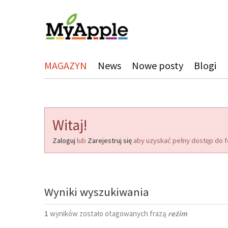
MAGAZYN
News
Nowe posty
Blogi
Witaj!
Zaloguj
lub
Zarejestruj się
aby uzyskać pełny dostęp do f
Wyniki wyszukiwania
1
wyników zostało otagowanych frazą
reżim