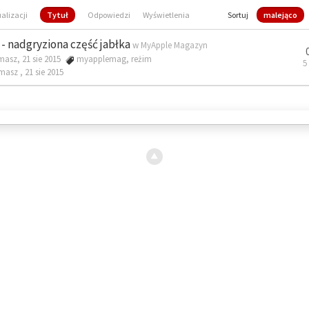
ualizacji
Tytuł
Odpowiedzi
Wyświetlenia
Sortuj
malejąco
- nadgryziona część jabłka
w
MyApple Magazyn
masz, 21 sie 2015
myapplemag
,
reżim
5
omasz ,
21 sie 2015