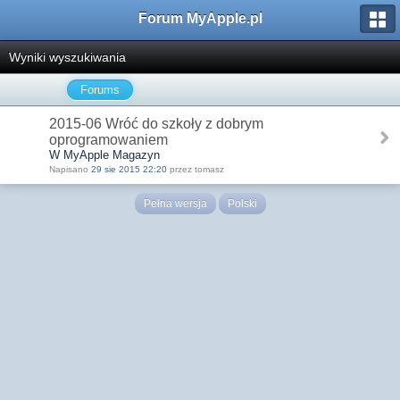
Forum MyApple.pl
Wyniki wyszukiwania
Forums
2015-06 Wróć do szkoły z dobrym
oprogramowaniem
W MyApple Magazyn
Napisano
29 sie 2015 22:20
przez tomasz
Pełna wersja
Polski