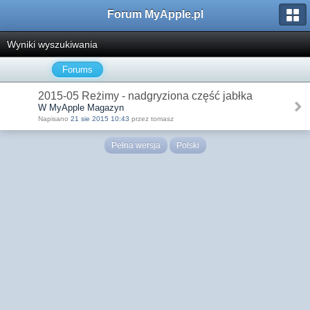
Forum MyApple.pl
Wyniki wyszukiwania
Forums
2015-05 Reżimy - nadgryziona część jabłka
W MyApple Magazyn
Napisano
21 sie 2015 10:43
przez tomasz
Pełna wersja
Polski