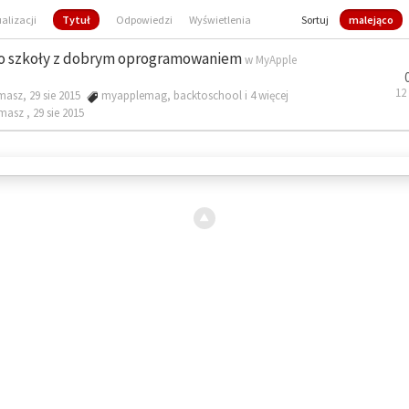
ualizacji
Tytuł
Odpowiedzi
Wyświetlenia
Sortuj
malejąco
o szkoły z dobrym oprogramowaniem
w
MyApple
12
masz, 29 sie 2015
myapplemag
,
backtoschool
i 4 więcej
omasz ,
29 sie 2015