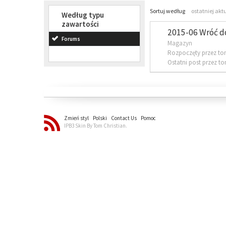
Sortuj według
ostatniej akt
Według typu
zawartości
2015-06 Wróć d
Forums
Magazyn
Rozpoczęty przez to
Ostatni post przez t
Zmień styl
Polski
Contact Us
Pomoc
IPB3 Skin By Tom Christian.