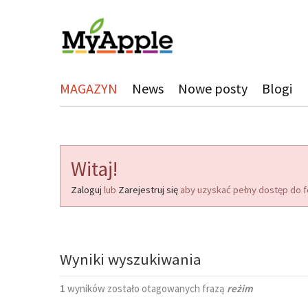
MAGAZYN
News
Nowe posty
Blogi
Witaj!
Zaloguj
lub
Zarejestruj się
aby uzyskać pełny dostęp do f
Wyniki wyszukiwania
1
wyników zostało otagowanych frazą
reżim