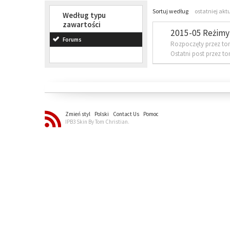
Sortuj według
ostatniej akt
Według typu
zawartości
2015-05 Reżimy 
Forums
Rozpoczęty przez to
Ostatni post przez t
Zmień styl
Polski
Contact Us
Pomoc
IPB3 Skin By Tom Christian.