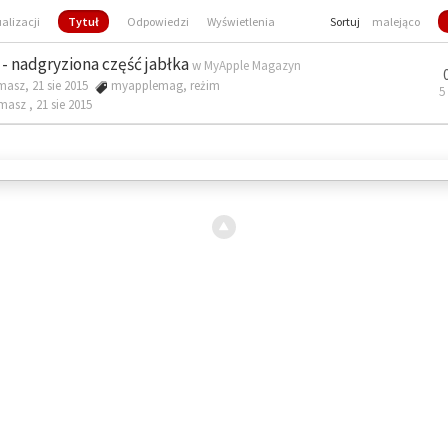
ualizacji
Tytuł
Odpowiedzi
Wyświetlenia
Sortuj
malejąco
- nadgryziona część jabłka
w
MyApple Magazyn
masz, 21 sie 2015
myapplemag
,
reżim
5
omasz ,
21 sie 2015