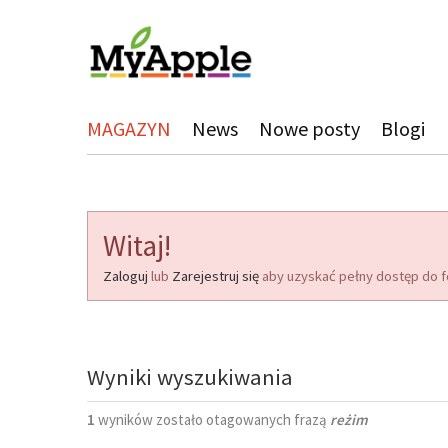
MAGAZYN
News
Nowe posty
Blogi
Witaj!
Zaloguj
lub
Zarejestruj się
aby uzyskać pełny dostęp do f
Wyniki wyszukiwania
1
wyników zostało otagowanych frazą
reżim