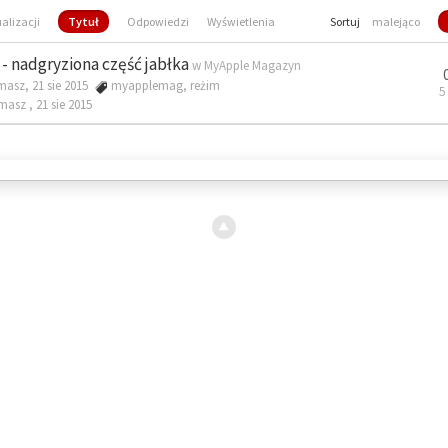
ualizacji
Tytuł
Odpowiedzi
Wyświetlenia
Sortuj
malejąco
- nadgryziona część jabłka
w
MyApple Magazyn
masz, 21 sie 2015
myapplemag
,
reżim
5
omasz ,
21 sie 2015