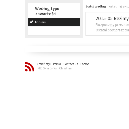
Sortuj według
ostatniej akt
Według typu
zawartości
2015-05 Reżimy 
Forums
Rozpoczęty przez to
Ostatni post przez t
Zmień styl
Polski
Contact Us
Pomoc
IPB3 Skin By Tom Christian.